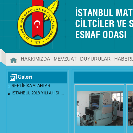
HAKKIMIZDA
MEVZUAT
DUYURULAR
HABER
İLETİŞİM
SERTİFİKA ALANLAR
İSTANBUL 2018 YILI AHİSİ ...