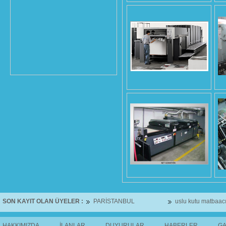
SON KAYIT OLAN ÜYELER :
PARİSTANBUL
uslu kutu matbaacı
HAKKIMIZDA
İLANLAR
DUYURULAR
HABERLER
GA