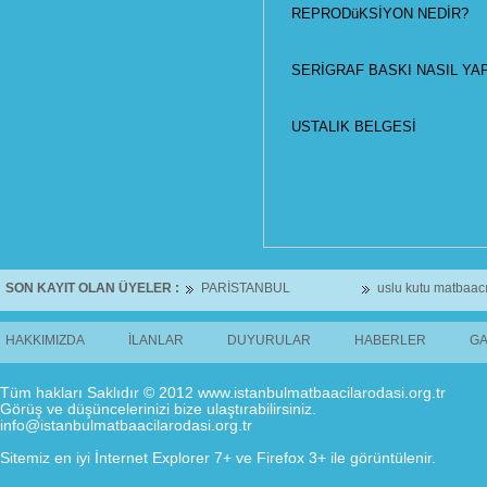
REPRODüKSİYON NEDİR?
SERİGRAF BASKI NASIL YAP
USTALIK BELGESİ
SON KAYIT OLAN ÜYELER :
PARİSTANBUL
uslu kutu matbaacı
HAKKIMIZDA
İLANLAR
DUYURULAR
HABERLER
GA
Tüm hakları Saklıdır © 2012 www.istanbulmatbaacilarodasi.org.tr
Görüş ve düşüncelerinizi bize ulaştırabilirsiniz.
info@istanbulmatbaacilarodasi.org.tr
Sitemiz en iyi İnternet Explorer 7+ ve Firefox 3+ ile görüntülenir.