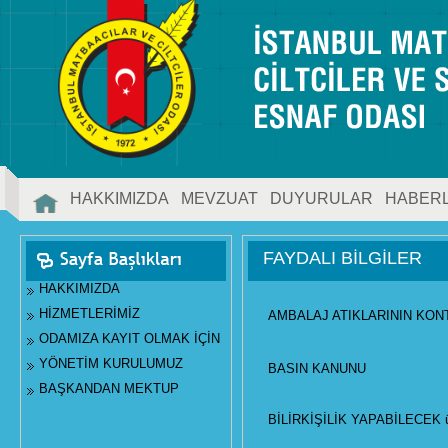
HAKKIMIZDA
MEVZUAT
DUYURULAR
HABER
İLETİŞİM
FAYDALI BİLGİLER
HAKKIMIZDA
HİZMETLERİMİZ
AMBALAJ ATIKLARININ KON
ODAMIZA KAYIT OLMAK İÇİN
YÖNETİM KURULUMUZ
BASIN KANUNU
BAŞKANDAN MEKTUP
BİLİRKİŞİLİK YAPABİLECEK