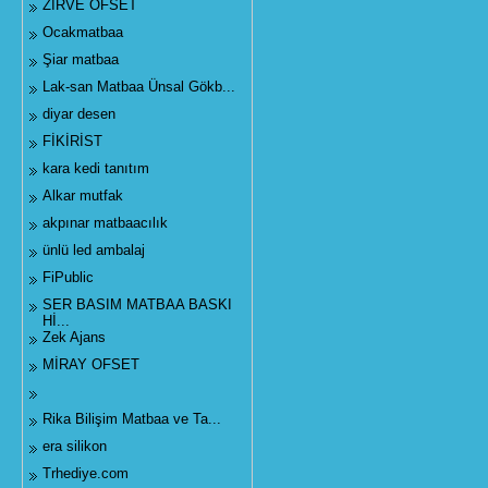
ZİRVE OFSET
Ocakmatbaa
Şiar matbaa
Lak-san Matbaa Ünsal Gökb...
diyar desen
FİKİRİST
kara kedi tanıtım
Alkar mutfak
akpınar matbaacılık
ünlü led ambalaj
FiPublic
SER BASIM MATBAA BASKI
Hİ...
Zek Ajans
MİRAY OFSET
Rika Bilişim Matbaa ve Ta...
era silikon
Trhediye.com