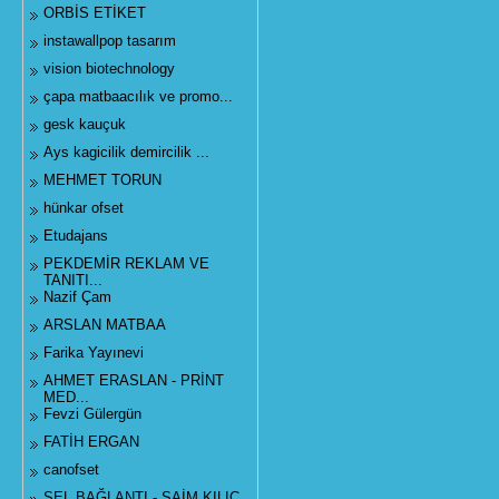
ORBİS ETİKET
instawallpop tasarım
vision biotechnology
çapa matbaacılık ve promo...
gesk kauçuk
Ays kagicilik demircilik ...
MEHMET TORUN
hünkar ofset
Etudajans
PEKDEMİR REKLAM VE
TANITI...
Nazif Çam
ARSLAN MATBAA
Farika Yayınevi
AHMET ERASLAN - PRİNT
MED...
Fevzi Gülergün
FATİH ERGAN
canofset
SEL BAĞLANTI - SAİM KILIÇ...