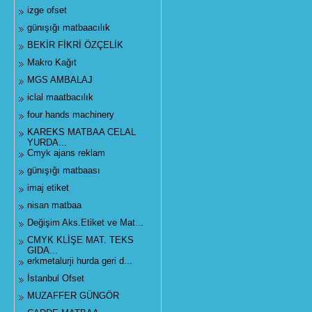
izge ofset
günışığı matbaacılık
BEKİR FİKRİ ÖZÇELİK
Makro Kağıt
MGS AMBALAJ
iclal maatbacılık
four hands machinery
KAREKS MATBAA CELAL
YURDA...
Cmyk ajans reklam
günışığı matbaası
imaj etiket
nisan matbaa
Değişim Aks.Etiket ve Mat...
CMYK KLİŞE MAT. TEKS
GIDA...
erkmetalurji hurda geri d...
İstanbul Ofset
MUZAFFER GÜNGÖR