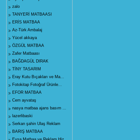
zalo
TANYERİ MATBAASI
ERİS MATBAA
Az-Türk Ambalaj
Yücel akkaya
ÖZGÜL MATBAA
Zafer Matbaası
BAĞDAGÜL DIRAK
TİNY TASARIM
Eray Kutu Bıçakları ve Ma...
Fotokitap Fotoğraf Ürünle...
EFOR MATBAA
Cem ayvataş
nasya matbaa ajans basım ...
lazerlibaski
Serkan şahin Ulaş Reklam
BARIŞ MATBAA
Eysa Matbaa ve Reklam Hiz...