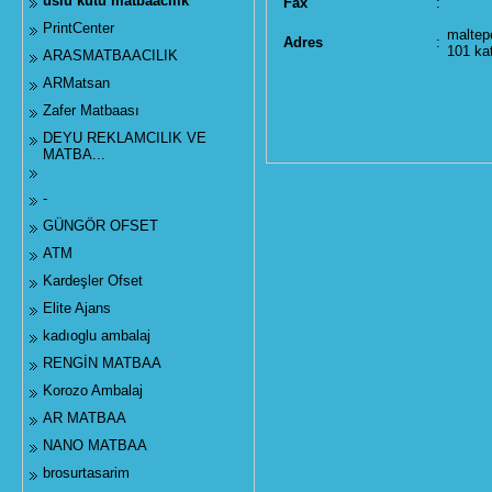
uslu kutu matbaacılık
Fax
:
PrintCenter
maltep
Adres
:
101 ka
ARASMATBAACILIK
ARMatsan
Zafer Matbaası
DEYU REKLAMCILIK VE
MATBA...
-
GÜNGÖR OFSET
ATM
Kardeşler Ofset
Elite Ajans
kadıoglu ambalaj
RENGİN MATBAA
Korozo Ambalaj
AR MATBAA
NANO MATBAA
brosurtasarim