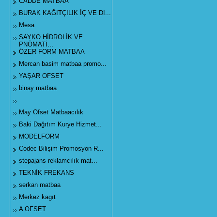
CADDE MATBAA
BURAK KAĞITÇILIK İÇ VE DI...
Mesa
SAYKO HİDROLİK VE
PNÖMATİ...
ÖZER FORM MATBAA
Mercan basim matbaa promo...
YAŞAR OFSET
binay matbaa
May Ofset Matbaacılık
Baki Dağıtım Kurye Hizmet...
MODELFORM
Codec Bilişim Promosyon R...
stepajans reklamcılık mat...
TEKNİK FREKANS
serkan matbaa
Merkez kagıt
A OFSET