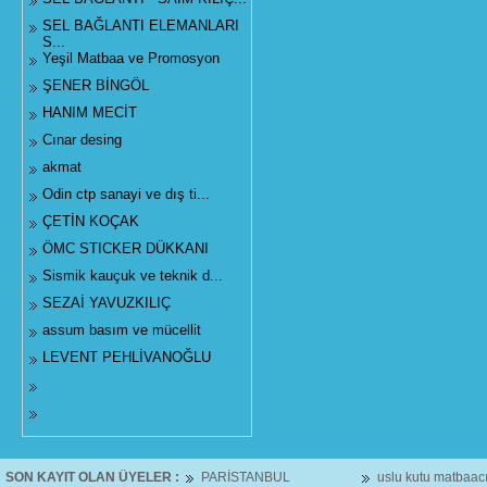
SEL BAĞLANTI ELEMANLARI
S...
Yeşil Matbaa ve Promosyon
ŞENER BİNGÖL
HANIM MECİT
Cınar desing
akmat
Odin ctp sanayi ve dış ti...
ÇETİN KOÇAK
ÖMC STICKER DÜKKANI
Sismik kauçuk ve teknik d...
SEZAİ YAVUZKILIÇ
assum basım ve mücellit
LEVENT PEHLİVANOĞLU
SON KAYIT OLAN ÜYELER :
PARİSTANBUL
uslu kutu matbaacıl