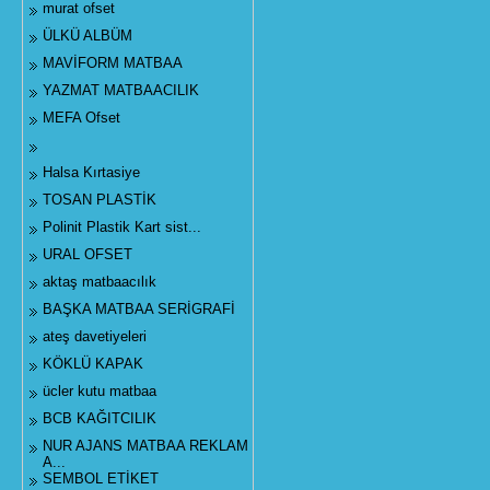
murat ofset
ÜLKÜ ALBÜM
MAVİFORM MATBAA
YAZMAT MATBAACILIK
MEFA Ofset
Halsa Kırtasiye
TOSAN PLASTİK
Polinit Plastik Kart sist...
URAL OFSET
aktaş matbaacılık
BAŞKA MATBAA SERİGRAFİ
ateş davetiyeleri
KÖKLÜ KAPAK
ücler kutu matbaa
BCB KAĞITCILIK
NUR AJANS MATBAA REKLAM
A...
SEMBOL ETİKET