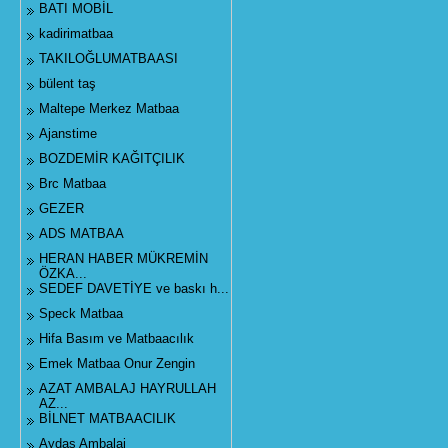
BATI MOBİL
kadirimatbaa
TAKILOĞLUMATBAASI
bülent taş
Maltepe Merkez Matbaa
Ajanstime
BOZDEMİR KAĞITÇILIK
Brc Matbaa
GEZER
ADS MATBAA
HERAN HABER MÜKREMİN
ÖZKA...
SEDEF DAVETİYE ve baskı h...
Speck Matbaa
Hifa Basım ve Matbaacılık
Emek Matbaa Onur Zengin
AZAT AMBALAJ HAYRULLAH
AZ...
BİLNET MATBAACILIK
Aydaş Ambalaj