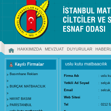
HAKKIMIZDA
MEVZUAT
DUYURULAR
HABER
İLETİŞİM
uslu kutu matbaacılık
Basımhane Reklam
Firma Adı
:
uslu k
Yetkili Ad Soyad
:
selçuk
BURÇAK MATBAACILIK
Email
:
selcuk
Web Sitesi
:
HAYAT BASIM
Tel
:
0212 5
PARİSTANBUL