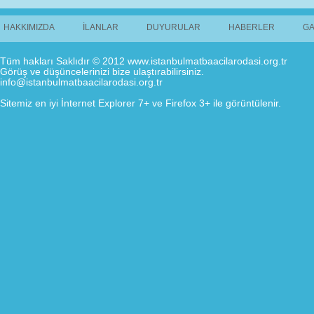
HAKKIMIZDA
İLANLAR
DUYURULAR
HABERLER
GA
Tüm hakları Saklıdır © 2012 www.istanbulmatbaacilarodasi.org.tr
Görüş ve düşüncelerinizi bize ulaştırabilirsiniz.
info@istanbulmatbaacilarodasi.org.tr
Sitemiz en iyi İnternet Explorer 7+ ve Firefox 3+ ile görüntülenir.