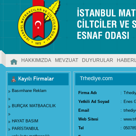
HAKKIMIZDA
MEVZUAT
DUYURULAR
HABER
İLETİŞİM
Trhediye.com
Basımhane Reklam
Firma Adı
:
Trhedi
Yetkili Ad Soyad
:
Enes 
BURÇAK MATBAACILIK
Email
:
trhedi
Web Sitesi
:
www.tr
HAYAT BASIM
Tel
:
05078
PARİSTANBUL