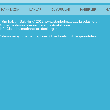
HAKKIMIZDA
İLANLAR
DUYURULAR
HABERLER
GA
Tüm hakları Saklıdır © 2012 www.istanbulmatbaacilarodasi.org.tr
Görüş ve düşüncelerinizi bize ulaştırabilirsiniz.
info@istanbulmatbaacilarodasi.org.tr
Sitemiz en iyi İnternet Explorer 7+ ve Firefox 3+ ile görüntülenir.