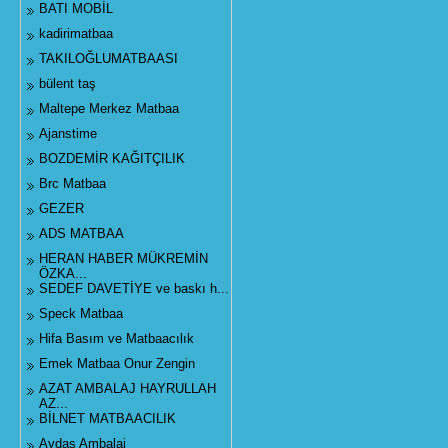
BATI MOBİL
kadirimatbaa
TAKILOĞLUMATBAASI
bülent taş
Maltepe Merkez Matbaa
Ajanstime
BOZDEMİR KAĞITÇILIK
Brc Matbaa
GEZER
ADS MATBAA
HERAN HABER MÜKREMİN
ÖZKA...
SEDEF DAVETİYE ve baskı h...
Speck Matbaa
Hifa Basım ve Matbaacılık
Emek Matbaa Onur Zengin
AZAT AMBALAJ HAYRULLAH
AZ...
BİLNET MATBAACILIK
Aydaş Ambalaj