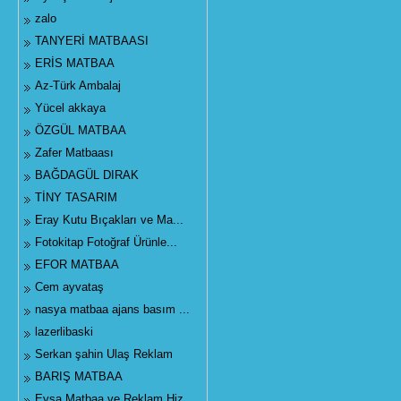
zalo
TANYERİ MATBAASI
ERİS MATBAA
Az-Türk Ambalaj
Yücel akkaya
ÖZGÜL MATBAA
Zafer Matbaası
BAĞDAGÜL DIRAK
TİNY TASARIM
Eray Kutu Bıçakları ve Ma...
Fotokitap Fotoğraf Ürünle...
EFOR MATBAA
Cem ayvataş
nasya matbaa ajans basım ...
lazerlibaski
Serkan şahin Ulaş Reklam
BARIŞ MATBAA
Eysa Matbaa ve Reklam Hiz...