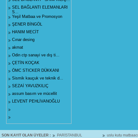
SEL BAĞLANTI ELEMANLARI
S...
Yeşil Matbaa ve Promosyon
ŞENER BİNGÖL
HANIM MECİT
Cınar desing
akmat
Odin ctp sanayi ve dış ti...
ÇETİN KOÇAK
ÖMC STICKER DÜKKANI
Sismik kauçuk ve teknik d...
SEZAİ YAVUZKILIÇ
assum basım ve mücellit
LEVENT PEHLİVANOĞLU
SON KAYIT OLAN ÜYELER :
PARİSTANBUL
uslu kutu matbaacılık