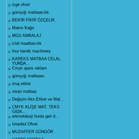
izge ofset
günışığı matbaacılık
BEKİR FİKRİ ÖZÇELİK
Makro Kağıt
MGS AMBALAJ
iclal maatbacılık
four hands machinery
KAREKS MATBAA CELAL
YURDA...
Cmyk ajans reklam
günışığı matbaası
imaj etiket
nisan matbaa
Değişim Aks.Etiket ve Mat...
CMYK KLİŞE MAT. TEKS
GIDA...
erkmetalurji hurda geri d...
İstanbul Ofset
MUZAFFER GÜNGÖR