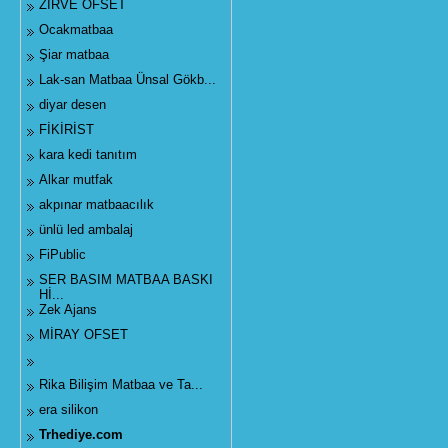
ZİRVE OFSET
Ocakmatbaa
Şiar matbaa
Lak-san Matbaa Ünsal Gökb...
diyar desen
FİKİRİST
kara kedi tanıtım
Alkar mutfak
akpınar matbaacılık
ünlü led ambalaj
FiPublic
SER BASIM MATBAA BASKI
Hİ...
Zek Ajans
MİRAY OFSET
Rika Bilişim Matbaa ve Ta...
era silikon
Trhediye.com