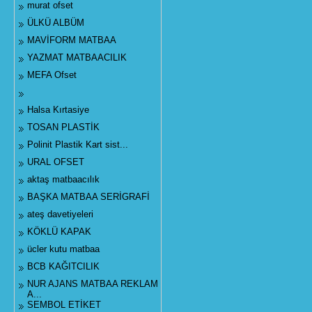
murat ofset
ÜLKÜ ALBÜM
MAVİFORM MATBAA
YAZMAT MATBAACILIK
MEFA Ofset
Halsa Kırtasiye
TOSAN PLASTİK
Polinit Plastik Kart sist...
URAL OFSET
aktaş matbaacılık
BAŞKA MATBAA SERİGRAFİ
ateş davetiyeleri
KÖKLÜ KAPAK
ücler kutu matbaa
BCB KAĞITCILIK
NUR AJANS MATBAA REKLAM
A...
SEMBOL ETİKET