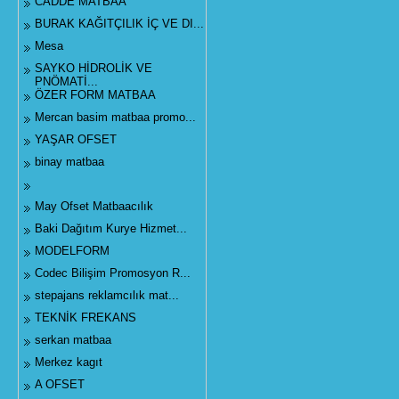
CADDE MATBAA
BURAK KAĞITÇILIK İÇ VE DI...
Mesa
SAYKO HİDROLİK VE
PNÖMATİ...
ÖZER FORM MATBAA
Mercan basim matbaa promo...
YAŞAR OFSET
binay matbaa
May Ofset Matbaacılık
Baki Dağıtım Kurye Hizmet...
MODELFORM
Codec Bilişim Promosyon R...
stepajans reklamcılık mat...
TEKNİK FREKANS
serkan matbaa
Merkez kagıt
A OFSET