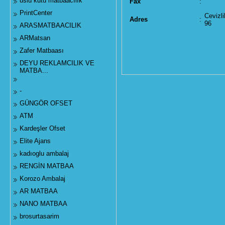
uslu kutu matbaacılık
Fax
:
PrintCenter
Cevizli
Adres
:
96
ARASMATBAACILIK
ARMatsan
Zafer Matbaası
DEYU REKLAMCILIK VE
MATBA...
-
GÜNGÖR OFSET
ATM
Kardeşler Ofset
Elite Ajans
kadıoglu ambalaj
RENGİN MATBAA
Korozo Ambalaj
AR MATBAA
NANO MATBAA
brosurtasarim