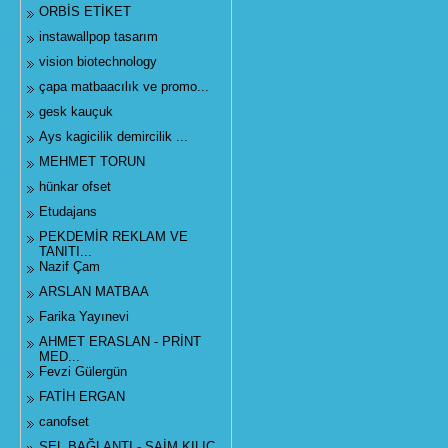
ORBİS ETİKET
instawallpop tasarım
vision biotechnology
çapa matbaacılık ve promo...
gesk kauçuk
Ays kagicilik demircilik ...
MEHMET TORUN
hünkar ofset
Etudajans
PEKDEMİR REKLAM VE
TANITI...
Nazif Çam
ARSLAN MATBAA
Farika Yayınevi
AHMET ERASLAN - PRİNT
MED...
Fevzi Gülergün
FATİH ERGAN
canofset
SEL BAĞLANTI - SAİM KILIÇ...