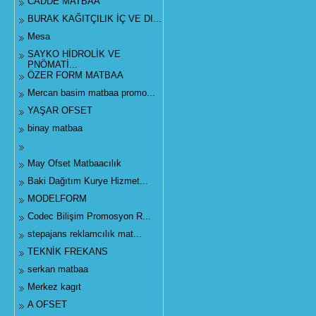
CADDE MATBAA
BURAK KAĞITÇILIK İÇ VE DI...
Mesa
SAYKO HİDROLİK VE
PNÖMATİ...
ÖZER FORM MATBAA
Mercan basim matbaa promo...
YAŞAR OFSET
binay matbaa
May Ofset Matbaacılık
Baki Dağıtım Kurye Hizmet...
MODELFORM
Codec Bilişim Promosyon R...
stepajans reklamcılık mat...
TEKNİK FREKANS
serkan matbaa
Merkez kagıt
A OFSET