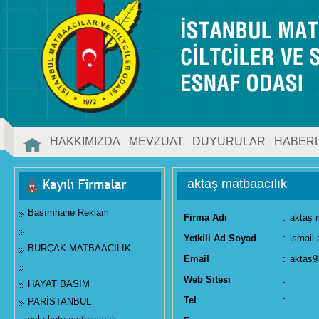
HAKKIMIZDA
MEVZUAT
DUYURULAR
HABER
İLETİŞİM
aktaş matbaacılık
Basımhane Reklam
Firma Adı
:
aktaş 
Yetkili Ad Soyad
:
ismail 
BURÇAK MATBAACILIK
Email
:
aktas
Web Sitesi
:
HAYAT BASIM
Tel
:
PARİSTANBUL