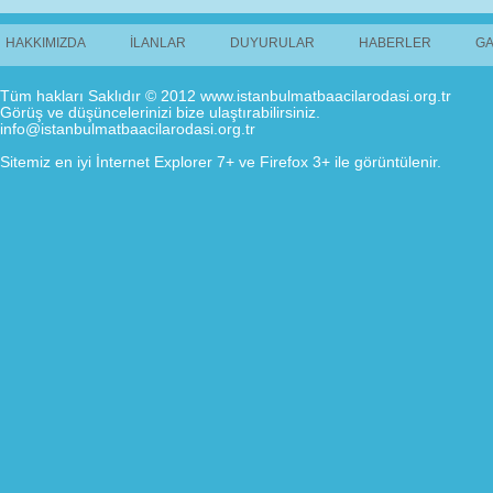
HAKKIMIZDA
İLANLAR
DUYURULAR
HABERLER
GA
Tüm hakları Saklıdır © 2012 www.istanbulmatbaacilarodasi.org.tr
Görüş ve düşüncelerinizi bize ulaştırabilirsiniz.
info@istanbulmatbaacilarodasi.org.tr
Sitemiz en iyi İnternet Explorer 7+ ve Firefox 3+ ile görüntülenir.