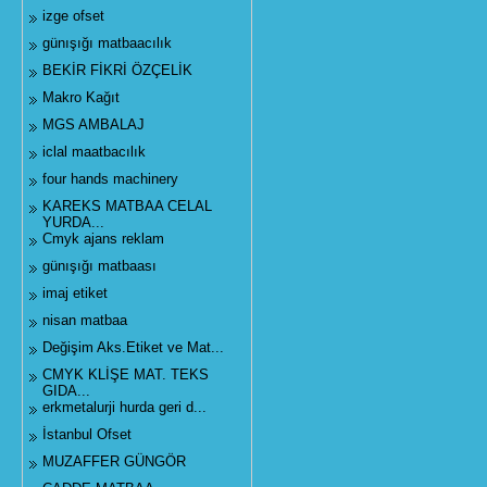
izge ofset
günışığı matbaacılık
BEKİR FİKRİ ÖZÇELİK
Makro Kağıt
MGS AMBALAJ
iclal maatbacılık
four hands machinery
KAREKS MATBAA CELAL
YURDA...
Cmyk ajans reklam
günışığı matbaası
imaj etiket
nisan matbaa
Değişim Aks.Etiket ve Mat...
CMYK KLİŞE MAT. TEKS
GIDA...
erkmetalurji hurda geri d...
İstanbul Ofset
MUZAFFER GÜNGÖR