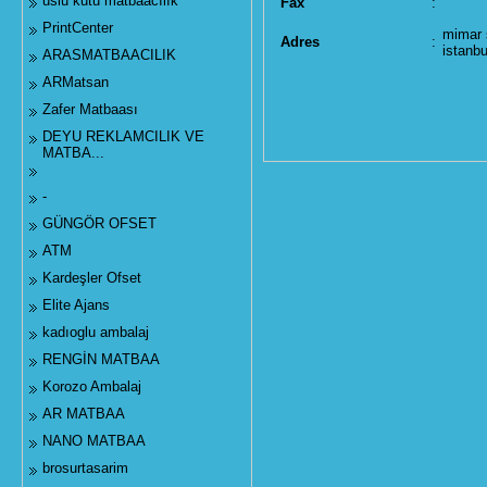
uslu kutu matbaacılık
Fax
:
PrintCenter
mimar 
Adres
:
istanbu
ARASMATBAACILIK
ARMatsan
Zafer Matbaası
DEYU REKLAMCILIK VE
MATBA...
-
GÜNGÖR OFSET
ATM
Kardeşler Ofset
Elite Ajans
kadıoglu ambalaj
RENGİN MATBAA
Korozo Ambalaj
AR MATBAA
NANO MATBAA
brosurtasarim