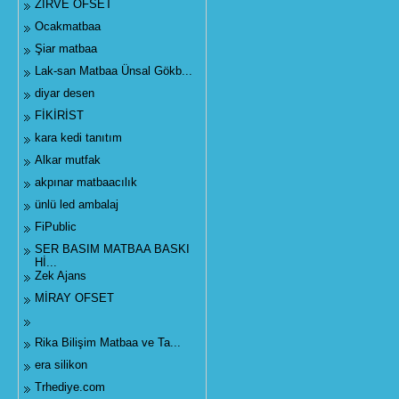
ZİRVE OFSET
Ocakmatbaa
Şiar matbaa
Lak-san Matbaa Ünsal Gökb...
diyar desen
FİKİRİST
kara kedi tanıtım
Alkar mutfak
akpınar matbaacılık
ünlü led ambalaj
FiPublic
SER BASIM MATBAA BASKI
Hİ...
Zek Ajans
MİRAY OFSET
Rika Bilişim Matbaa ve Ta...
era silikon
Trhediye.com