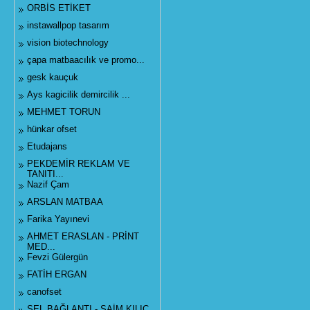
ORBİS ETİKET
instawallpop tasarım
vision biotechnology
çapa matbaacılık ve promo...
gesk kauçuk
Ays kagicilik demircilik ...
MEHMET TORUN
hünkar ofset
Etudajans
PEKDEMİR REKLAM VE
TANITI...
Nazif Çam
ARSLAN MATBAA
Farika Yayınevi
AHMET ERASLAN - PRİNT
MED...
Fevzi Gülergün
FATİH ERGAN
canofset
SEL BAĞLANTI - SAİM KILIÇ...