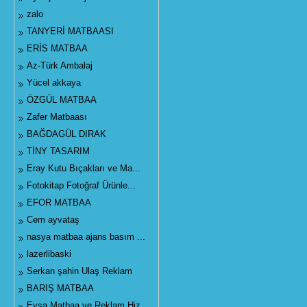
zalo
TANYERİ MATBAASI
ERİS MATBAA
Az-Türk Ambalaj
Yücel akkaya
ÖZGÜL MATBAA
Zafer Matbaası
BAĞDAGÜL DIRAK
TİNY TASARIM
Eray Kutu Bıçakları ve Ma...
Fotokitap Fotoğraf Ürünle...
EFOR MATBAA
Cem ayvataş
nasya matbaa ajans basım ...
lazerlibaski
Serkan şahin Ulaş Reklam
BARIŞ MATBAA
Eysa Matbaa ve Reklam Hiz...