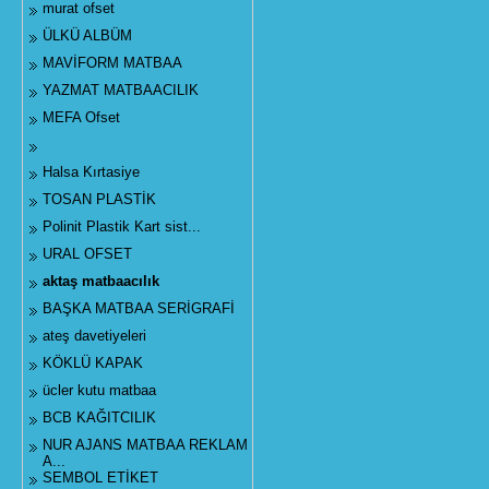
murat ofset
ÜLKÜ ALBÜM
MAVİFORM MATBAA
YAZMAT MATBAACILIK
MEFA Ofset
Halsa Kırtasiye
TOSAN PLASTİK
Polinit Plastik Kart sist...
URAL OFSET
aktaş matbaacılık
BAŞKA MATBAA SERİGRAFİ
ateş davetiyeleri
KÖKLÜ KAPAK
ücler kutu matbaa
BCB KAĞITCILIK
NUR AJANS MATBAA REKLAM
A...
SEMBOL ETİKET