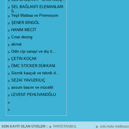
SEL BAĞLANTI ELEMANLARI
S...
Yeşil Matbaa ve Promosyon
ŞENER BİNGÖL
HANIM MECİT
Cınar desing
akmat
Odin ctp sanayi ve dış ti...
ÇETİN KOÇAK
ÖMC STICKER DÜKKANI
Sismik kauçuk ve teknik d...
SEZAİ YAVUZKILIÇ
assum basım ve mücellit
LEVENT PEHLİVANOĞLU
SON KAYIT OLAN ÜYELER :
PARİSTANBUL
uslu kutu matbaacılı