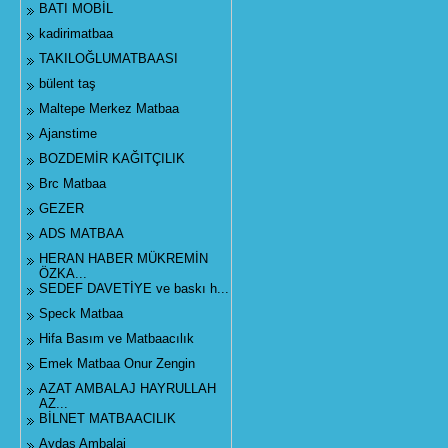
BATI MOBİL
kadirimatbaa
TAKILOĞLUMATBAASI
bülent taş
Maltepe Merkez Matbaa
Ajanstime
BOZDEMİR KAĞITÇILIK
Brc Matbaa
GEZER
ADS MATBAA
HERAN HABER MÜKREMİN
ÖZKA...
SEDEF DAVETİYE ve baskı h...
Speck Matbaa
Hifa Basım ve Matbaacılık
Emek Matbaa Onur Zengin
AZAT AMBALAJ HAYRULLAH
AZ...
BİLNET MATBAACILIK
Aydaş Ambalaj