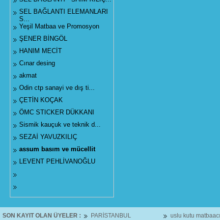
SEL BAĞLANTI ELEMANLARI
S...
Yeşil Matbaa ve Promosyon
ŞENER BİNGÖL
HANIM MECİT
Cınar desing
akmat
Odin ctp sanayi ve dış ti...
ÇETİN KOÇAK
ÖMC STICKER DÜKKANI
Sismik kauçuk ve teknik d...
SEZAİ YAVUZKILIÇ
assum basım ve mücellit
LEVENT PEHLİVANOĞLU
SON KAYIT OLAN ÜYELER :
PARİSTANBUL
uslu kutu matbaacılı