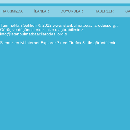
HAKKIMIZDA
İLANLAR
DUYURULAR
HABERLER
GA
Tüm hakları Saklıdır © 2012 www.istanbulmatbaacilarodasi.org.tr
Görüş ve düşüncelerinizi bize ulaştırabilirsiniz.
info@istanbulmatbaacilarodasi.org.tr
Sitemiz en iyi İnternet Explorer 7+ ve Firefox 3+ ile görüntülenir.