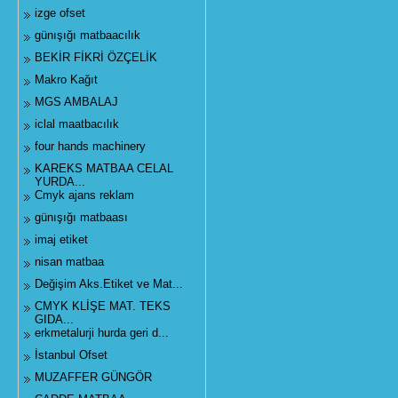
izge ofset
günışığı matbaacılık
BEKİR FİKRİ ÖZÇELİK
Makro Kağıt
MGS AMBALAJ
iclal maatbacılık
four hands machinery
KAREKS MATBAA CELAL
YURDA...
Cmyk ajans reklam
günışığı matbaası
imaj etiket
nisan matbaa
Değişim Aks.Etiket ve Mat...
CMYK KLİŞE MAT. TEKS
GIDA...
erkmetalurji hurda geri d...
İstanbul Ofset
MUZAFFER GÜNGÖR