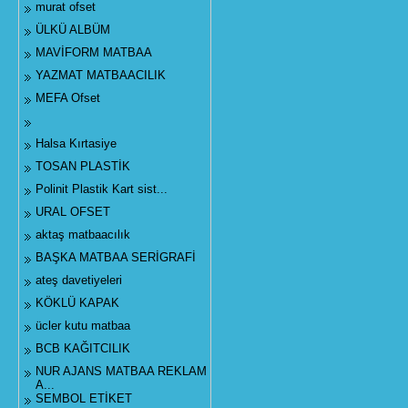
murat ofset
ÜLKÜ ALBÜM
MAVİFORM MATBAA
YAZMAT MATBAACILIK
MEFA Ofset
Halsa Kırtasiye
TOSAN PLASTİK
Polinit Plastik Kart sist...
URAL OFSET
aktaş matbaacılık
BAŞKA MATBAA SERİGRAFİ
ateş davetiyeleri
KÖKLÜ KAPAK
ücler kutu matbaa
BCB KAĞITCILIK
NUR AJANS MATBAA REKLAM
A...
SEMBOL ETİKET