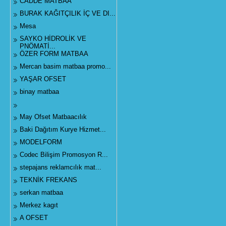
CADDE MATBAA
BURAK KAĞITÇILIK İÇ VE DI...
Mesa
SAYKO HİDROLİK VE
PNÖMATİ...
ÖZER FORM MATBAA
Mercan basim matbaa promo...
YAŞAR OFSET
binay matbaa
May Ofset Matbaacılık
Baki Dağıtım Kurye Hizmet...
MODELFORM
Codec Bilişim Promosyon R...
stepajans reklamcılık mat...
TEKNİK FREKANS
serkan matbaa
Merkez kagıt
A OFSET