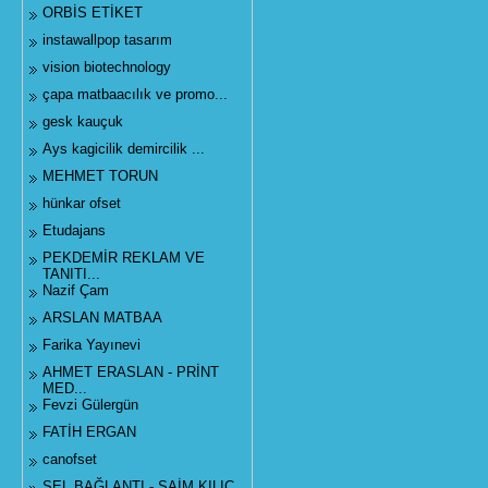
ORBİS ETİKET
instawallpop tasarım
vision biotechnology
çapa matbaacılık ve promo...
gesk kauçuk
Ays kagicilik demircilik ...
MEHMET TORUN
hünkar ofset
Etudajans
PEKDEMİR REKLAM VE
TANITI...
Nazif Çam
ARSLAN MATBAA
Farika Yayınevi
AHMET ERASLAN - PRİNT
MED...
Fevzi Gülergün
FATİH ERGAN
canofset
SEL BAĞLANTI - SAİM KILIÇ...