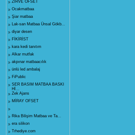
ZİRVE OFSET
Ocakmatbaa
Şiar matbaa
Lak-san Matbaa Ünsal Gökb...
diyar desen
FİKİRİST
kara kedi tanıtım
Alkar mutfak
akpınar matbaacılık
ünlü led ambalaj
FiPublic
SER BASIM MATBAA BASKI
Hİ...
Zek Ajans
MİRAY OFSET
Rika Bilişim Matbaa ve Ta...
era silikon
Trhediye.com