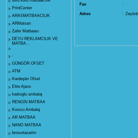
uslu kutu matbaacılık
Fax
:
PrintCenter
Adres
:
Zeytinb
ARASMATBAACILIK
ARMatsan
Zafer Matbaası
DEYU REKLAMCILIK VE
MATBA...
-
GÜNGÖR OFSET
ATM
Kardeşler Ofset
Elite Ajans
kadıoglu ambalaj
RENGİN MATBAA
Korozo Ambalaj
AR MATBAA
NANO MATBAA
brosurtasarim