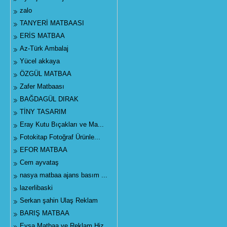
zalo
TANYERİ MATBAASI
ERİS MATBAA
Az-Türk Ambalaj
Yücel akkaya
ÖZGÜL MATBAA
Zafer Matbaası
BAĞDAGÜL DIRAK
TİNY TASARIM
Eray Kutu Bıçakları ve Ma...
Fotokitap Fotoğraf Ürünle...
EFOR MATBAA
Cem ayvataş
nasya matbaa ajans basım ...
lazerlibaski
Serkan şahin Ulaş Reklam
BARIŞ MATBAA
Eysa Matbaa ve Reklam Hiz...