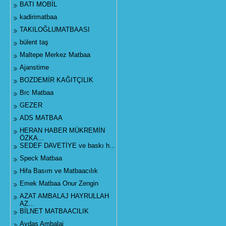
BATI MOBİL
kadirimatbaa
TAKILOĞLUMATBAASI
bülent taş
Maltepe Merkez Matbaa
Ajanstime
BOZDEMİR KAĞITÇILIK
Brc Matbaa
GEZER
ADS MATBAA
HERAN HABER MÜKREMİN
ÖZKA...
SEDEF DAVETİYE ve baskı h...
Speck Matbaa
Hifa Basım ve Matbaacılık
Emek Matbaa Onur Zengin
AZAT AMBALAJ HAYRULLAH
AZ...
BİLNET MATBAACILIK
Aydaş Ambalaj