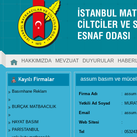
HAKKIMIZDA
MEVZUAT
DUYURULAR
HABER
İLETİŞİM
assum basım ve mücell
Basımhane Reklam
Firma Adı
:
assum 
Yetkili Ad Soyad
:
MURAT
BURÇAK MATBAACILIK
Email
:
assum
HAYAT BASIM
Web Sitesi
:
PARİSTANBUL
Tel
:
05324