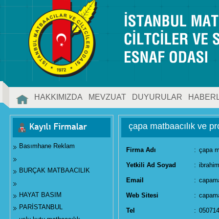
HAKKIMIZDA
MEVZUAT
DUYURULAR
HABER
İLETİŞİM
çapa matbaacılık ve p
Basımhane Reklam
Firma Adı
:
çapa m
Yetkili Ad Soyad
:
ibrahi
BURÇAK MATBAACILIK
Email
:
capam
HAYAT BASIM
Web Sitesi
:
capam
PARİSTANBUL
Tel
:
05071