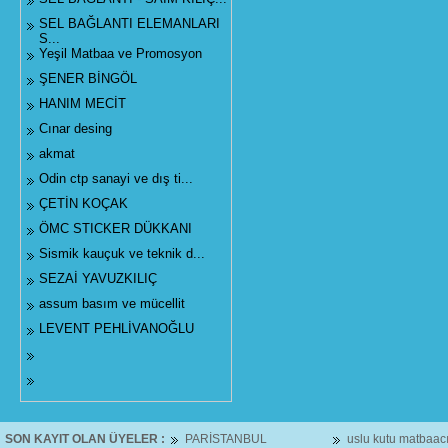
SEL BAĞLANTI ELEMANLARI
S...
Yeşil Matbaa ve Promosyon
ŞENER BİNGÖL
HANIM MECİT
Cınar desing
akmat
Odin ctp sanayi ve dış ti...
ÇETİN KOÇAK
ÖMC STICKER DÜKKANI
Sismik kauçuk ve teknik d...
SEZAİ YAVUZKILIÇ
assum basım ve mücellit
LEVENT PEHLİVANOĞLU
SON KAYIT OLAN ÜYELER :
PARİSTANBUL
uslu kutu matbaacılık
Pri