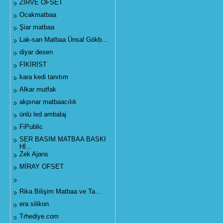
ZİRVE OFSET
Ocakmatbaa
Şiar matbaa
Lak-san Matbaa Ünsal Gökb...
diyar desen
FİKİRİST
kara kedi tanıtım
Alkar mutfak
akpınar matbaacılık
ünlü led ambalaj
FiPublic
SER BASIM MATBAA BASKI
Hİ...
Zek Ajans
MİRAY OFSET
Rika Bilişim Matbaa ve Ta...
era silikon
Trhediye.com