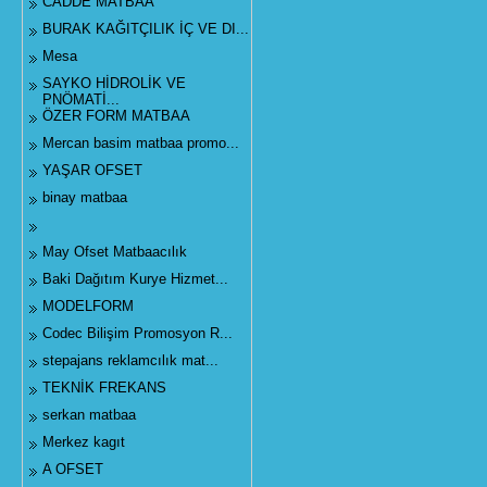
CADDE MATBAA
BURAK KAĞITÇILIK İÇ VE DI...
Mesa
SAYKO HİDROLİK VE
PNÖMATİ...
ÖZER FORM MATBAA
Mercan basim matbaa promo...
YAŞAR OFSET
binay matbaa
May Ofset Matbaacılık
Baki Dağıtım Kurye Hizmet...
MODELFORM
Codec Bilişim Promosyon R...
stepajans reklamcılık mat...
TEKNİK FREKANS
serkan matbaa
Merkez kagıt
A OFSET