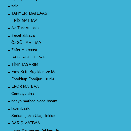
zalo
TANYERİ MATBAASI
ERİS MATBAA
Az-Türk Ambalaj
Yücel akkaya
ÖZGÜL MATBAA
Zafer Matbaası
BAĞDAGÜL DIRAK
TİNY TASARIM
Eray Kutu Bıçakları ve Ma...
Fotokitap Fotoğraf Ürünle...
EFOR MATBAA
Cem ayvataş
nasya matbaa ajans basım ...
lazerlibaski
Serkan şahin Ulaş Reklam
BARIŞ MATBAA
Eysa Matbaa ve Reklam Hiz...