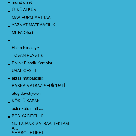
murat ofset
ÜLKÜ ALBÜM
MAVİFORM MATBAA
YAZMAT MATBAACILIK
MEFA Ofset
Halsa Kırtasiye
TOSAN PLASTİK
Polinit Plastik Kart sist...
URAL OFSET
aktaş matbaacılık
BAŞKA MATBAA SERİGRAFİ
ateş davetiyeleri
KÖKLÜ KAPAK
ücler kutu matbaa
BCB KAĞITCILIK
NUR AJANS MATBAA REKLAM
A...
SEMBOL ETİKET