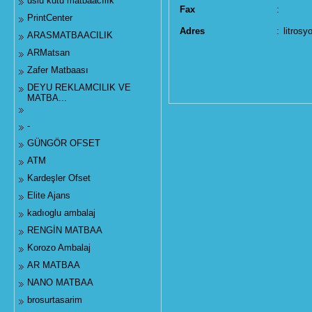
uslu kutu matbaacılık
Fax
:
PrintCenter
Adres
:
litrosy
ARASMATBAACILIK
ARMatsan
Zafer Matbaası
DEYU REKLAMCILIK VE
MATBA...
-
GÜNGÖR OFSET
ATM
Kardeşler Ofset
Elite Ajans
kadıoglu ambalaj
RENGİN MATBAA
Korozo Ambalaj
AR MATBAA
NANO MATBAA
brosurtasarim