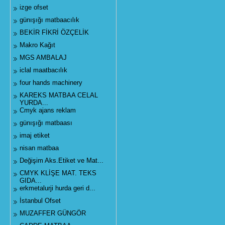
izge ofset
günışığı matbaacılık
BEKİR FİKRİ ÖZÇELİK
Makro Kağıt
MGS AMBALAJ
iclal maatbacılık
four hands machinery
KAREKS MATBAA CELAL
YURDA...
Cmyk ajans reklam
günışığı matbaası
imaj etiket
nisan matbaa
Değişim Aks.Etiket ve Mat...
CMYK KLİŞE MAT. TEKS
GIDA...
erkmetalurji hurda geri d...
İstanbul Ofset
MUZAFFER GÜNGÖR