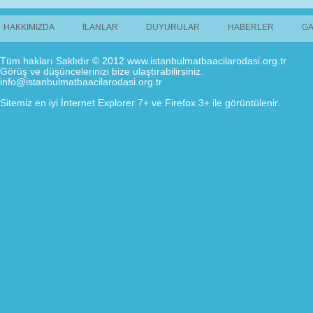
HAKKIMIZDA
İLANLAR
DUYURULAR
HABERLER
GA
Tüm hakları Saklıdır © 2012 www.istanbulmatbaacilarodasi.org.tr
Görüş ve düşüncelerinizi bize ulaştırabilirsiniz.
info@istanbulmatbaacilarodasi.org.tr
Sitemiz en iyi İnternet Explorer 7+ ve Firefox 3+ ile görüntülenir.