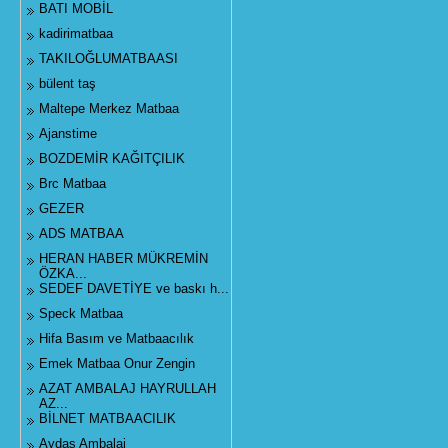
BATI MOBİL
kadirimatbaa
TAKILOĞLUMATBAASI
bülent taş
Maltepe Merkez Matbaa
Ajanstime
BOZDEMİR KAĞITÇILIK
Brc Matbaa
GEZER
ADS MATBAA
HERAN HABER MÜKREMİN
ÖZKA...
SEDEF DAVETİYE ve baskı h...
Speck Matbaa
Hifa Basım ve Matbaacılık
Emek Matbaa Onur Zengin
AZAT AMBALAJ HAYRULLAH
AZ...
BİLNET MATBAACILIK
Aydaş Ambalaj