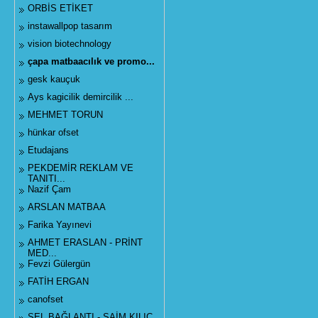
ORBİS ETİKET
instawallpop tasarım
vision biotechnology
çapa matbaacılık ve promo...
gesk kauçuk
Ays kagicilik demircilik ...
MEHMET TORUN
hünkar ofset
Etudajans
PEKDEMİR REKLAM VE
TANITI...
Nazif Çam
ARSLAN MATBAA
Farika Yayınevi
AHMET ERASLAN - PRİNT
MED...
Fevzi Gülergün
FATİH ERGAN
canofset
SEL BAĞLANTI - SAİM KILIÇ...