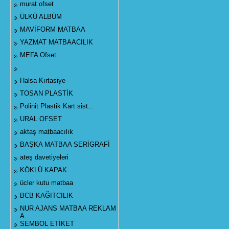
murat ofset
ÜLKÜ ALBÜM
MAVİFORM MATBAA
YAZMAT MATBAACILIK
MEFA Ofset
Halsa Kırtasiye
TOSAN PLASTİK
Polinit Plastik Kart sist...
URAL OFSET
aktaş matbaacılık
BAŞKA MATBAA SERİGRAFİ
ateş davetiyeleri
KÖKLÜ KAPAK
ücler kutu matbaa
BCB KAĞITCILIK
NUR AJANS MATBAA REKLAM
A...
SEMBOL ETİKET