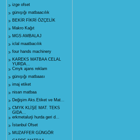
izge ofset
günışığı matbaacılık
BEKİR FİKRİ ÖZÇELİK
Makro Kağıt
MGS AMBALAJ
iclal maatbacılık
four hands machinery
KAREKS MATBAA CELAL
YURDA...
Cmyk ajans reklam
günışığı matbaası
imaj etiket
nisan matbaa
Değişim Aks.Etiket ve Mat...
CMYK KLİŞE MAT. TEKS
GIDA...
erkmetalurji hurda geri d...
İstanbul Ofset
MUZAFFER GÜNGÖR