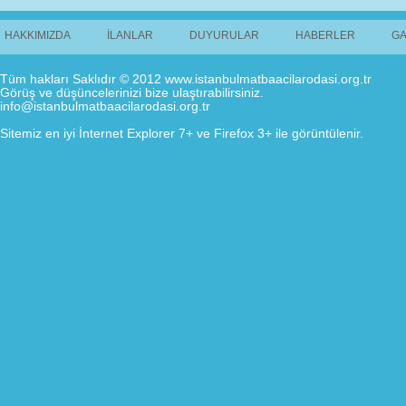
HAKKIMIZDA
İLANLAR
DUYURULAR
HABERLER
GA
Tüm hakları Saklıdır © 2012 www.istanbulmatbaacilarodasi.org.tr
Görüş ve düşüncelerinizi bize ulaştırabilirsiniz.
info@istanbulmatbaacilarodasi.org.tr
Sitemiz en iyi İnternet Explorer 7+ ve Firefox 3+ ile görüntülenir.