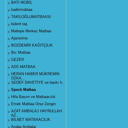
BATI MOBİL
kadirimatbaa
TAKILOĞLUMATBAASI
bülent taş
Maltepe Merkez Matbaa
Ajanstime
BOZDEMİR KAĞITÇILIK
Brc Matbaa
GEZER
ADS MATBAA
HERAN HABER MÜKREMİN
ÖZKA...
SEDEF DAVETİYE ve baskı h...
Speck Matbaa
Hifa Basım ve Matbaacılık
Emek Matbaa Onur Zengin
AZAT AMBALAJ HAYRULLAH
AZ...
BİLNET MATBAACILIK
Aydaş Ambalaj