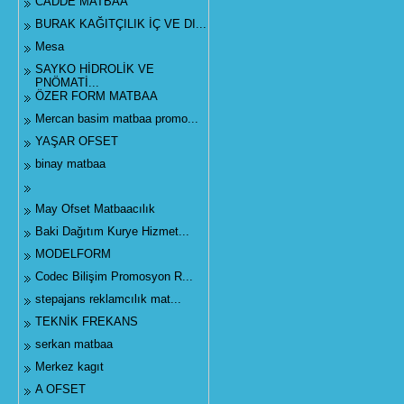
CADDE MATBAA
BURAK KAĞITÇILIK İÇ VE DI...
Mesa
SAYKO HİDROLİK VE
PNÖMATİ...
ÖZER FORM MATBAA
Mercan basim matbaa promo...
YAŞAR OFSET
binay matbaa
May Ofset Matbaacılık
Baki Dağıtım Kurye Hizmet...
MODELFORM
Codec Bilişim Promosyon R...
stepajans reklamcılık mat...
TEKNİK FREKANS
serkan matbaa
Merkez kagıt
A OFSET