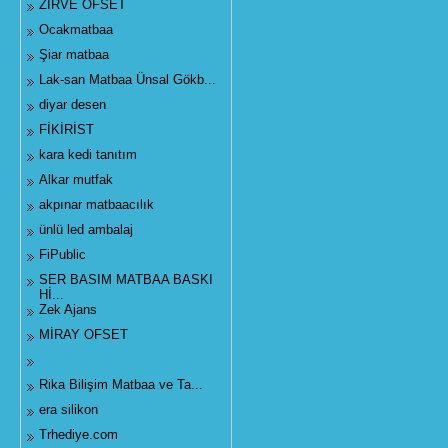
ZİRVE OFSET
Ocakmatbaa
Şiar matbaa
Lak-san Matbaa Ünsal Gökb...
diyar desen
FİKİRİST
kara kedi tanıtım
Alkar mutfak
akpınar matbaacılık
ünlü led ambalaj
FiPublic
SER BASIM MATBAA BASKI
Hİ...
Zek Ajans
MİRAY OFSET
Rika Bilişim Matbaa ve Ta...
era silikon
Trhediye.com