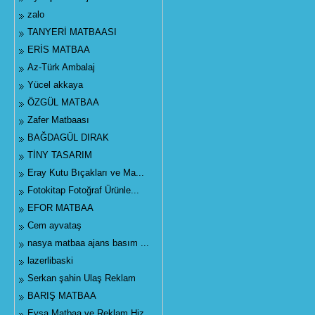
zalo
TANYERİ MATBAASI
ERİS MATBAA
Az-Türk Ambalaj
Yücel akkaya
ÖZGÜL MATBAA
Zafer Matbaası
BAĞDAGÜL DIRAK
TİNY TASARIM
Eray Kutu Bıçakları ve Ma...
Fotokitap Fotoğraf Ürünle...
EFOR MATBAA
Cem ayvataş
nasya matbaa ajans basım ...
lazerlibaski
Serkan şahin Ulaş Reklam
BARIŞ MATBAA
Eysa Matbaa ve Reklam Hiz...