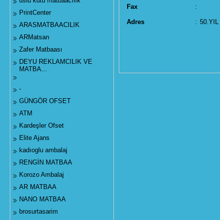
uslu kutu matbaacılık
Fax
:
PrintCenter
Adres
:
50.YI
ARASMATBAACILIK
ARMatsan
Zafer Matbaası
DEYU REKLAMCILIK VE
MATBA...
-
GÜNGÖR OFSET
ATM
Kardeşler Ofset
Elite Ajans
kadıoglu ambalaj
RENGİN MATBAA
Korozo Ambalaj
AR MATBAA
NANO MATBAA
brosurtasarim