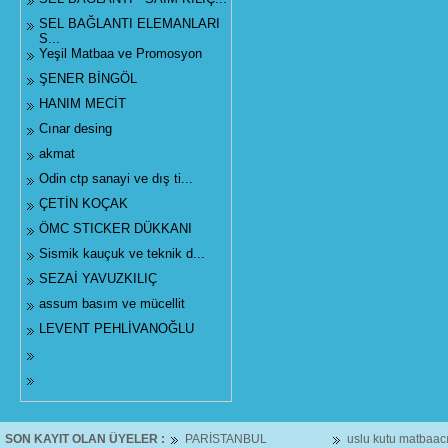
SEL BAĞLANTI ELEMANLARI
S...
Yeşil Matbaa ve Promosyon
ŞENER BİNGÖL
HANIM MECİT
Cınar desing
akmat
Odin ctp sanayi ve dış ti...
ÇETİN KOÇAK
ÖMC STICKER DÜKKANI
Sismik kauçuk ve teknik d...
SEZAİ YAVUZKILIÇ
assum basım ve mücellit
LEVENT PEHLİVANOĞLU
SON KAYIT OLAN ÜYELER :
PARİSTANBUL
uslu kutu matbaacıl