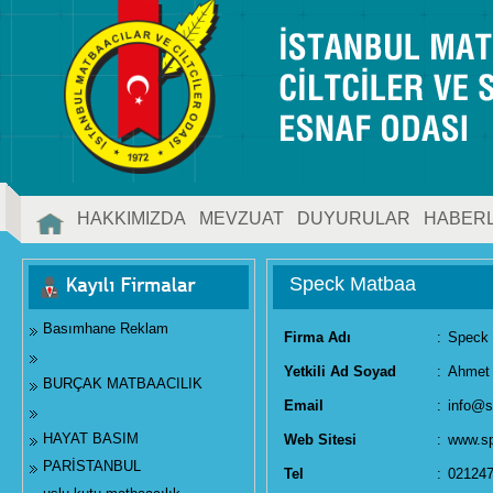
HAKKIMIZDA
MEVZUAT
DUYURULAR
HABER
İLETİŞİM
Speck Matbaa
Basımhane Reklam
Firma Adı
:
Speck
Yetkili Ad Soyad
:
Ahmet 
BURÇAK MATBAACILIK
Email
:
info@
HAYAT BASIM
Web Sitesi
:
www.s
PARİSTANBUL
Tel
:
02124