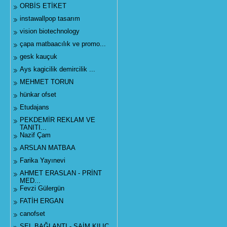
ORBİS ETİKET
instawallpop tasarım
vision biotechnology
çapa matbaacılık ve promo...
gesk kauçuk
Ays kagicilik demircilik ...
MEHMET TORUN
hünkar ofset
Etudajans
PEKDEMİR REKLAM VE
TANITI...
Nazif Çam
ARSLAN MATBAA
Farika Yayınevi
AHMET ERASLAN - PRİNT
MED...
Fevzi Gülergün
FATİH ERGAN
canofset
SEL BAĞLANTI - SAİM KILIÇ...