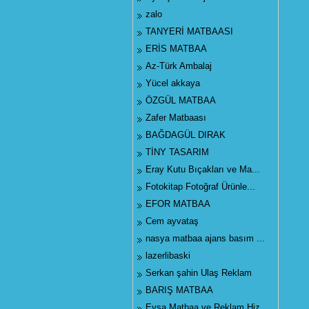
zalo
TANYERİ MATBAASI
ERİS MATBAA
Az-Türk Ambalaj
Yücel akkaya
ÖZGÜL MATBAA
Zafer Matbaası
BAĞDAGÜL DIRAK
TİNY TASARIM
Eray Kutu Bıçakları ve Ma...
Fotokitap Fotoğraf Ürünle...
EFOR MATBAA
Cem ayvataş
nasya matbaa ajans basım ...
lazerlibaski
Serkan şahin Ulaş Reklam
BARIŞ MATBAA
Eysa Matbaa ve Reklam Hiz...