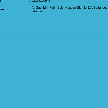
x
:
02164190946
A. Gazi Mh. Fatih Bulv. Kosova Sk. No:11A Sultanbeyli
res
:
İstanbul