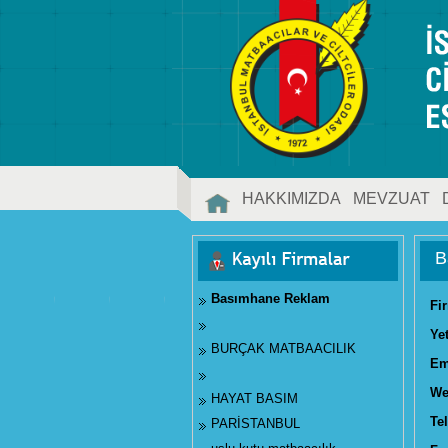
HAKKIMIZDA
MEVZUAT
İLETİŞİM
B
Basımhane Reklam
Fi
Ye
BURÇAK MATBAACILIK
Em
We
HAYAT BASIM
Tel
PARİSTANBUL