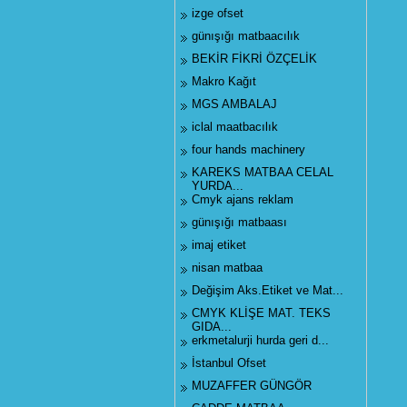
izge ofset
günışığı matbaacılık
BEKİR FİKRİ ÖZÇELİK
Makro Kağıt
MGS AMBALAJ
iclal maatbacılık
four hands machinery
KAREKS MATBAA CELAL
YURDA...
Cmyk ajans reklam
günışığı matbaası
imaj etiket
nisan matbaa
Değişim Aks.Etiket ve Mat...
CMYK KLİŞE MAT. TEKS
GIDA...
erkmetalurji hurda geri d...
İstanbul Ofset
MUZAFFER GÜNGÖR