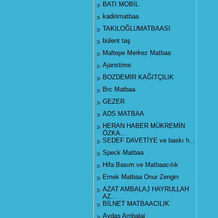
BATI MOBİL
kadirimatbaa
TAKILOĞLUMATBAASI
bülent taş
Maltepe Merkez Matbaa
Ajanstime
BOZDEMİR KAĞITÇILIK
Brc Matbaa
GEZER
ADS MATBAA
HERAN HABER MÜKREMİN
ÖZKA...
SEDEF DAVETİYE ve baskı h...
Speck Matbaa
Hifa Basım ve Matbaacılık
Emek Matbaa Onur Zengin
AZAT AMBALAJ HAYRULLAH
AZ...
BİLNET MATBAACILIK
Aydaş Ambalaj