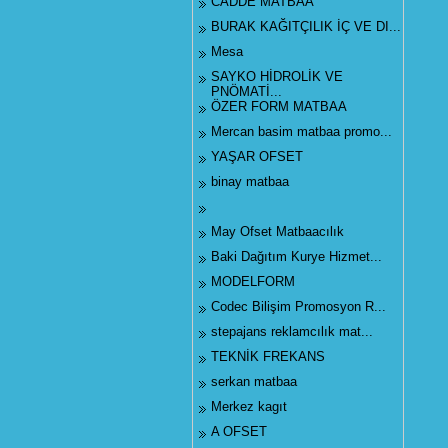
CADDE MATBAA
BURAK KAĞITÇILIK İÇ VE DI...
Mesa
SAYKO HİDROLİK VE
PNÖMATİ...
ÖZER FORM MATBAA
Mercan basim matbaa promo...
YAŞAR OFSET
binay matbaa
May Ofset Matbaacılık
Baki Dağıtım Kurye Hizmet...
MODELFORM
Codec Bilişim Promosyon R...
stepajans reklamcılık mat...
TEKNİK FREKANS
serkan matbaa
Merkez kagıt
A OFSET