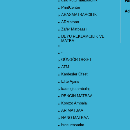
uslu kutu matbaacılık
Fa
PrintCenter
Ad
ARASMATBAACILIK
ARMatsan
Zafer Matbaası
DEYU REKLAMCILIK VE
MATBA...
-
GÜNGÖR OFSET
ATM
Kardeşler Ofset
Elite Ajans
kadıoglu ambalaj
RENGİN MATBAA
Korozo Ambalaj
AR MATBAA
NANO MATBAA
brosurtasarim