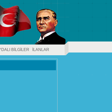
YDALI BİLGİLER
İLANLAR