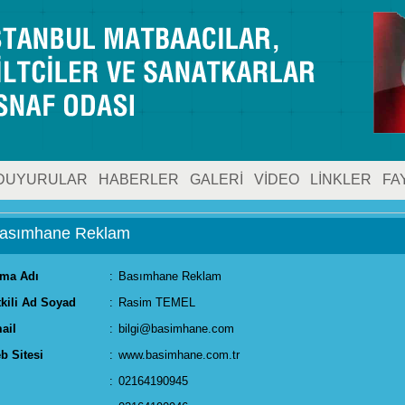
DUYURULAR
HABERLER
GALERİ
VİDEO
LİNKLER
FA
asımhane Reklam
rma Adı
:
Basımhane Reklam
tkili Ad Soyad
:
Rasim TEMEL
ail
:
bilgi@basimhane.com
b Sitesi
:
www.basimhane.com.tr
:
02164190945