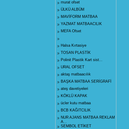
murat ofset
ÜLKÜ ALBÜM
MAVİFORM MATBAA
YAZMAT MATBAACILIK
MEFA Ofset
Halsa Kırtasiye
TOSAN PLASTİK
Polinit Plastik Kart sist...
URAL OFSET
aktaş matbaacılık
BAŞKA MATBAA SERİGRAFİ
ateş davetiyeleri
KÖKLÜ KAPAK
ücler kutu matbaa
BCB KAĞITCILIK
NUR AJANS MATBAA REKLAM
A...
SEMBOL ETİKET