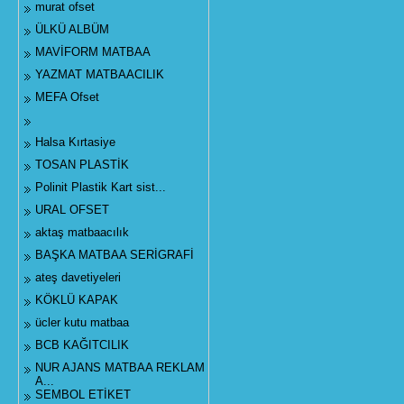
murat ofset
ÜLKÜ ALBÜM
MAVİFORM MATBAA
YAZMAT MATBAACILIK
MEFA Ofset
Halsa Kırtasiye
TOSAN PLASTİK
Polinit Plastik Kart sist...
URAL OFSET
aktaş matbaacılık
BAŞKA MATBAA SERİGRAFİ
ateş davetiyeleri
KÖKLÜ KAPAK
ücler kutu matbaa
BCB KAĞITCILIK
NUR AJANS MATBAA REKLAM
A...
SEMBOL ETİKET