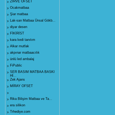
ZİRVE OFSET
Ocakmatbaa
Şiar matbaa
Lak-san Matbaa Ünsal Gökb...
diyar desen
FİKİRİST
kara kedi tanıtım
Alkar mutfak
akpınar matbaacılık
ünlü led ambalaj
FiPublic
SER BASIM MATBAA BASKI
Hİ...
Zek Ajans
MİRAY OFSET
Rika Bilişim Matbaa ve Ta...
era silikon
Trhediye.com