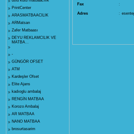
uslu kutu matbaacılık
Fax
:
PrintCenter
Adres
:
esente
ARASMATBAACILIK
ARMatsan
Zafer Matbaası
DEYU REKLAMCILIK VE
MATBA...
-
GÜNGÖR OFSET
ATM
Kardeşler Ofset
Elite Ajans
kadıoglu ambalaj
RENGİN MATBAA
Korozo Ambalaj
AR MATBAA
NANO MATBAA
brosurtasarim