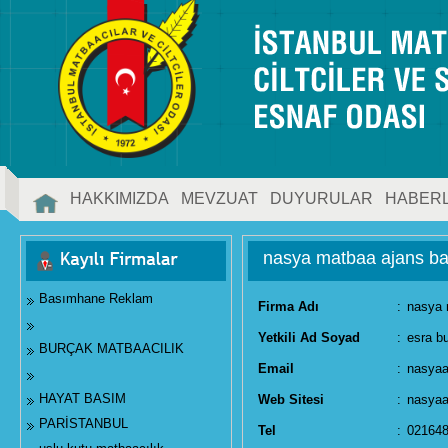
HAKKIMIZDA
MEVZUAT
DUYURULAR
HABER
İLETİŞİM
nasya matbaa ajans b
Basımhane Reklam
Firma Adı
:
nasya 
Yetkili Ad Soyad
:
esra bu
BURÇAK MATBAACILIK
Email
:
nasya
HAYAT BASIM
Web Sitesi
:
nasyaa
PARİSTANBUL
Tel
:
02164