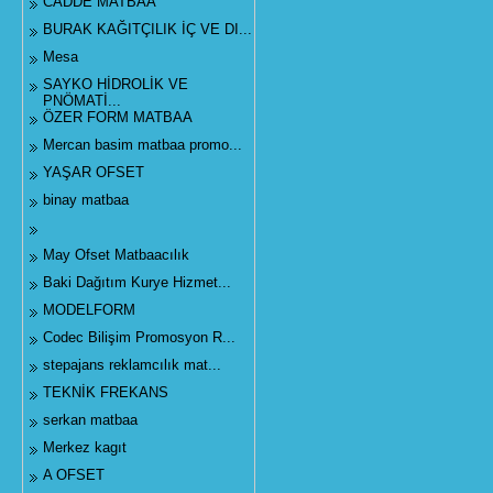
CADDE MATBAA
BURAK KAĞITÇILIK İÇ VE DI...
Mesa
SAYKO HİDROLİK VE
PNÖMATİ...
ÖZER FORM MATBAA
Mercan basim matbaa promo...
YAŞAR OFSET
binay matbaa
May Ofset Matbaacılık
Baki Dağıtım Kurye Hizmet...
MODELFORM
Codec Bilişim Promosyon R...
stepajans reklamcılık mat...
TEKNİK FREKANS
serkan matbaa
Merkez kagıt
A OFSET