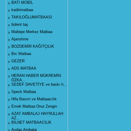
BATI MOBİL
kadirimatbaa
TAKILOĞLUMATBAASI
bülent taş
Maltepe Merkez Matbaa
Ajanstime
BOZDEMİR KAĞITÇILIK
Brc Matbaa
GEZER
ADS MATBAA
HERAN HABER MÜKREMİN
ÖZKA...
SEDEF DAVETİYE ve baskı h...
Speck Matbaa
Hifa Basım ve Matbaacılık
Emek Matbaa Onur Zengin
AZAT AMBALAJ HAYRULLAH
AZ...
BİLNET MATBAACILIK
Aydaş Ambalaj