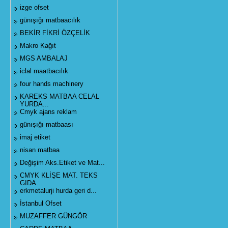
izge ofset
günışığı matbaacılık
BEKİR FİKRİ ÖZÇELİK
Makro Kağıt
MGS AMBALAJ
iclal maatbacılık
four hands machinery
KAREKS MATBAA CELAL
YURDA...
Cmyk ajans reklam
günışığı matbaası
imaj etiket
nisan matbaa
Değişim Aks.Etiket ve Mat...
CMYK KLİŞE MAT. TEKS
GIDA...
erkmetalurji hurda geri d...
İstanbul Ofset
MUZAFFER GÜNGÖR