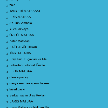
zalo
TANYERİ MATBAASI
ERİS MATBAA
Az-Türk Ambalaj
Yücel akkaya
ÖZGÜL MATBAA
Zafer Matbaası
BAĞDAGÜL DIRAK
TİNY TASARIM
Eray Kutu Bıçakları ve Ma...
Fotokitap Fotoğraf Ürünle...
EFOR MATBAA
Cem ayvataş
nasya matbaa ajans basım ...
lazerlibaski
Serkan şahin Ulaş Reklam
BARIŞ MATBAA
Eysa Matbaa ve Reklam Hiz...