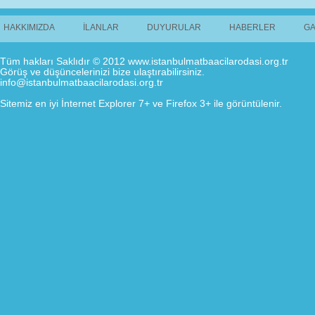
HAKKIMIZDA
İLANLAR
DUYURULAR
HABERLER
GA
Tüm hakları Saklıdır © 2012 www.istanbulmatbaacilarodasi.org.tr
Görüş ve düşüncelerinizi bize ulaştırabilirsiniz.
info@istanbulmatbaacilarodasi.org.tr
Sitemiz en iyi İnternet Explorer 7+ ve Firefox 3+ ile görüntülenir.