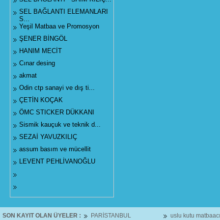
SEL BAĞLANTI ELEMANLARI
S...
Yeşil Matbaa ve Promosyon
ŞENER BİNGÖL
HANIM MECİT
Cınar desing
akmat
Odin ctp sanayi ve dış ti...
ÇETİN KOÇAK
ÖMC STICKER DÜKKANI
Sismik kauçuk ve teknik d...
SEZAİ YAVUZKILIÇ
assum basım ve mücellit
LEVENT PEHLİVANOĞLU
SON KAYIT OLAN ÜYELER :
PARİSTANBUL
uslu kutu matbaacıl