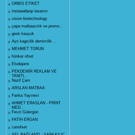
ORBİS ETİKET
instawallpop tasarım
vision biotechnology
çapa matbaacılık ve promo...
gesk kauçuk
Ays kagicilik demircilik ...
MEHMET TORUN
hünkar ofset
Etudajans
PEKDEMİR REKLAM VE
TANITI...
Nazif Çam
ARSLAN MATBAA
Farika Yayınevi
AHMET ERASLAN - PRİNT
MED...
Fevzi Gülergün
FATİH ERGAN
canofset
SEL BAĞLANTI - SAİM KILIÇ...