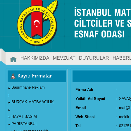
HAKKIMIZDA
MEVZUAT
DUYURULAR
HABER
İLETİŞİM
Basımhane Reklam
Firma Adı
:
Yetkili Ad Soyad
:
SAVA
BURÇAK MATBAACILIK
Email
:
mat@h
HAYAT BASIM
Web Sitesi
:
meklk
PARİSTANBUL
Tel
:
02125