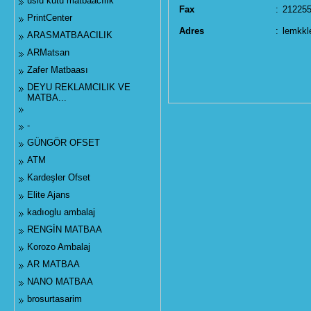
uslu kutu matbaacılık
Fax
:
21225
PrintCenter
Adres
:
lemkkl
ARASMATBAACILIK
ARMatsan
Zafer Matbaası
DEYU REKLAMCILIK VE
MATBA...
-
GÜNGÖR OFSET
ATM
Kardeşler Ofset
Elite Ajans
kadıoglu ambalaj
RENGİN MATBAA
Korozo Ambalaj
AR MATBAA
NANO MATBAA
brosurtasarim