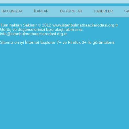
HAKKIMIZDA
İLANLAR
DUYURULAR
HABERLER
GA
Tüm hakları Saklıdır © 2012 www.istanbulmatbaacilarodasi.org.tr
Görüş ve düşüncelerinizi bize ulaştırabilirsiniz.
info@istanbulmatbaacilarodasi.org.tr
Sitemiz en iyi İnternet Explorer 7+ ve Firefox 3+ ile görüntülenir.