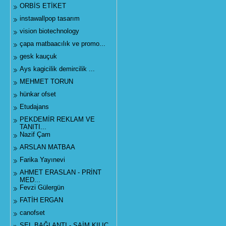
ORBİS ETİKET
instawallpop tasarım
vision biotechnology
çapa matbaacılık ve promo...
gesk kauçuk
Ays kagicilik demircilik ...
MEHMET TORUN
hünkar ofset
Etudajans
PEKDEMİR REKLAM VE
TANITI...
Nazif Çam
ARSLAN MATBAA
Farika Yayınevi
AHMET ERASLAN - PRİNT
MED...
Fevzi Gülergün
FATİH ERGAN
canofset
SEL BAĞLANTI - SAİM KILIÇ...