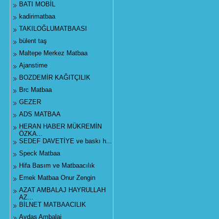
BATI MOBİL
kadirimatbaa
TAKILOĞLUMATBAASI
bülent taş
Maltepe Merkez Matbaa
Ajanstime
BOZDEMİR KAĞITÇILIK
Brc Matbaa
GEZER
ADS MATBAA
HERAN HABER MÜKREMİN
ÖZKA...
SEDEF DAVETİYE ve baskı h...
Speck Matbaa
Hifa Basım ve Matbaacılık
Emek Matbaa Onur Zengin
AZAT AMBALAJ HAYRULLAH
AZ...
BİLNET MATBAACILIK
Aydaş Ambalaj