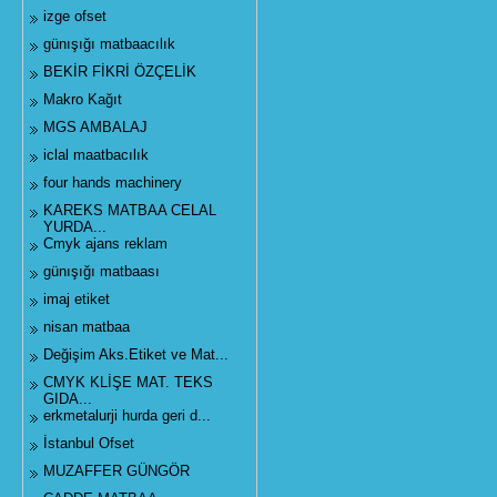
izge ofset
günışığı matbaacılık
BEKİR FİKRİ ÖZÇELİK
Makro Kağıt
MGS AMBALAJ
iclal maatbacılık
four hands machinery
KAREKS MATBAA CELAL
YURDA...
Cmyk ajans reklam
günışığı matbaası
imaj etiket
nisan matbaa
Değişim Aks.Etiket ve Mat...
CMYK KLİŞE MAT. TEKS
GIDA...
erkmetalurji hurda geri d...
İstanbul Ofset
MUZAFFER GÜNGÖR